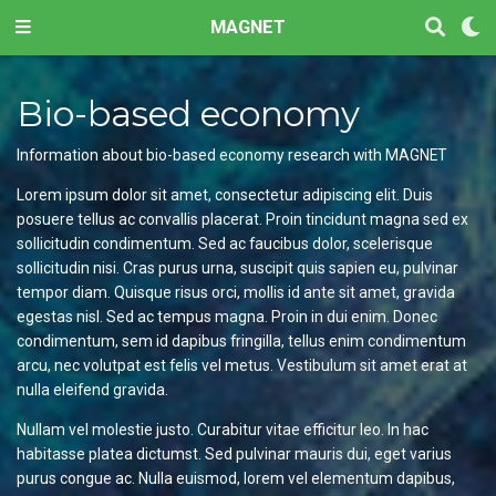
MAGNET
Bio-based economy
Information about bio-based economy research with MAGNET
Lorem ipsum dolor sit amet, consectetur adipiscing elit. Duis
posuere tellus ac convallis placerat. Proin tincidunt magna sed ex
sollicitudin condimentum. Sed ac faucibus dolor, scelerisque
sollicitudin nisi. Cras purus urna, suscipit quis sapien eu, pulvinar
tempor diam. Quisque risus orci, mollis id ante sit amet, gravida
egestas nisl. Sed ac tempus magna. Proin in dui enim. Donec
condimentum, sem id dapibus fringilla, tellus enim condimentum
arcu, nec volutpat est felis vel metus. Vestibulum sit amet erat at
nulla eleifend gravida.
Nullam vel molestie justo. Curabitur vitae efficitur leo. In hac
habitasse platea dictumst. Sed pulvinar mauris dui, eget varius
purus congue ac. Nulla euismod, lorem vel elementum dapibus,