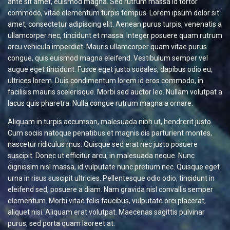
ante sit amet, euismod magna. Sed rutrum massa id tortor
commodo, vitae elementum turpis tempus. Lorem ipsum dolor sit
amet, consectetur adipiscing elit. Aenean purus turpis, venenatis a
ullamcorper nec, tincidunt et massa. Integer posuere quam rutrum
arcu vehicula imperdiet. Mauris ullamcorper quam vitae purus
congue, quis euismod magna eleifend. Vestibulum semper vel
augue eget tincidunt. Fusce eget justo sodales, dapibus odio eu,
ultrices lorem. Duis condimentum lorem id eros commodo, in
facilisis mauris scelerisque. Morbi sed auctor leo. Nullam volutpat a
lacus quis pharetra. Nulla congue rutrum magna a ornare.
Aliquam in turpis accumsan, malesuada nibh ut, hendrerit justo.
Cum sociis natoque penatibus et magnis dis parturient montes,
nascetur ridiculus mus. Quisque sed erat nec justo posuere
suscipit. Donec ut efficitur arcu, in malesuada neque. Nunc
dignissim nisl massa, id vulputate nunc pretium nec. Quisque eget
urna in risus suscipit ultricies. Pellentesque odio odio, tincidunt in
eleifend sed, posuere a diam. Nam gravida nisl convallis semper
elementum. Morbi vitae felis faucibus, vulputate orci placerat,
aliquet nisi. Aliquam erat volutpat. Maecenas sagittis pulvinar
purus, sed porta quam laoreet at.