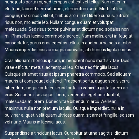
nunc justo porta mi, sed tempus est est vel tellus. Nam et enim
eleifend, laoreet sem sit amet, elementum sem. Morbi ut leo
congue, maximus velit ut, finibus arcu. In et libero cursus, rutrum
risus non, molestie leo. Nullam congue quam et volutpat
malesuada. Sed risus tortor, pulvinar et dictum nec, sodales non
mi. Phasellus lacinia commodo laoreet. Nam mollis, erat in feugiat
consectetur, purus eros egestas tellus, in auctor urna odio at nibh.
Mauris imperdiet nisi ac magna convallis, at rhoncus ligula cursus.
Cras aliquam rhoncus ipsum, in hendrerit nunc mattis vitae. Duis
vitae efficitur metus, ac tempus leo. Cras nec fringilla lacus.
Quisque sit amet risus at ipsum pharetra commodo. Sed aliquam
mauris at consequat eleifend. Praesent porta, augue sed viverra
bibendum, neque ante euismod ante, in vehicula justo lorem ac
eros. Suspendisse augue libero, venenatis eget tincidunt ut,
malesuada at lorem. Donec vitae bibendum arcu. Aenean
maximus nulla non pretium iaculis. Quisque imperdiet, nulla in
pulvinar aliquet, velit quam ultrices quam, sit amet fringilla leo sem
vel nunc. Mauris in lacinia lacus.
Suspendisse a tincidunt lacus. Curabitur at urna sagittis, dictum