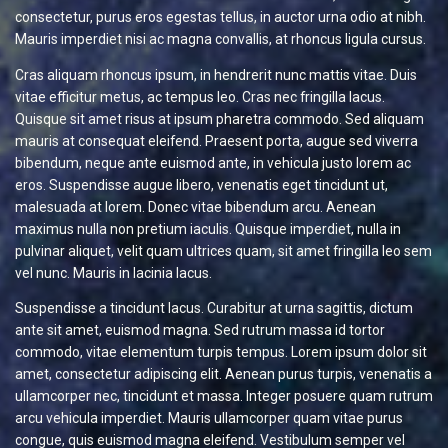
consectetur, purus eros egestas tellus, in auctor urna odio at nibh.
Mauris imperdiet nisi ac magna convallis, at rhoncus ligula cursus.
Cras aliquam rhoncus ipsum, in hendrerit nunc mattis vitae. Duis
vitae efficitur metus, ac tempus leo. Cras nec fringilla lacus.
Quisque sit amet risus at ipsum pharetra commodo. Sed aliquam
mauris at consequat eleifend. Praesent porta, augue sed viverra
bibendum, neque ante euismod ante, in vehicula justo lorem ac
eros. Suspendisse augue libero, venenatis eget tincidunt ut,
malesuada at lorem. Donec vitae bibendum arcu. Aenean
maximus nulla non pretium iaculis. Quisque imperdiet, nulla in
pulvinar aliquet, velit quam ultrices quam, sit amet fringilla leo sem
vel nunc. Mauris in lacinia lacus.
Suspendisse a tincidunt lacus. Curabitur at urna sagittis, dictum
ante sit amet, euismod magna. Sed rutrum massa id tortor
commodo, vitae elementum turpis tempus. Lorem ipsum dolor sit
amet, consectetur adipiscing elit. Aenean purus turpis, venenatis a
ullamcorper nec, tincidunt et massa. Integer posuere quam rutrum
arcu vehicula imperdiet. Mauris ullamcorper quam vitae purus
congue, quis euismod magna eleifend. Vestibulum semper vel