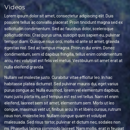
Videos
Lorem ipsum dolor sit amet, consectetur adipiscing elit. Duis
posuere tellus ac convallis placerat. Proin tincidunt magna sed ex
sollicitudin condimentum. Sed ac faucibus dolor, scelerisque
sollicitudin nisi. Cras purus urna, suscipit quis sapien eu, pulvinar
tempor diam. Quisque risus orci, mollis id ante sit amet, gravida
egestas nisl. Sed ac tempus magna. Proin in dui enim. Donec
condimentum, sem id dapibus fringilla, tellus enim condimentum
arcu, nec volutpat est felis vel metus. Vestibulum sit amet erat at
nulla eleifend gravida.
Nullam vel molestie justo. Curabitur vitae efficitur leo. In hac
habitasse platea dictumst. Sed pulvinar mauris dui, eget varius
purus congue ac. Nulla euismod, lorem vel elementum dapibus,
nunc justo porta mi, sed tempus est est vel tellus. Nam et enim
eleifend, laoreet sem sit amet, elementum sem. Morbi ut leo
congue, maximus velit ut, finibus arcu. In et libero cursus, rutrum
risus non, molestie leo. Nullam congue quam et volutpat
malesuada. Sed risus tortor, pulvinar et dictum nec, sodales non
mi. Phasellus lacinia commodo laoreet. Nam mollis, erat in feugiat